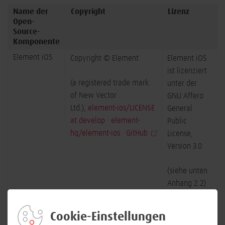
Name der
Copyright
Lizenz
Open-
Source-
Komponente
Element iOS
Copyright © Element
Element iOS
ist lizenziert
(a registered trade mark
unter der
of New Vector
GNU Affero
Ltd.),
element-ios/LICENSE
General
at develop · element-
Public
hq/element-ios · GitHub
License,
Version 3.0
(siehe unten
Anhang 2.2)
Element X iOS
Copyright © Element
Element X
iOS ist
Cookie-Einstellungen