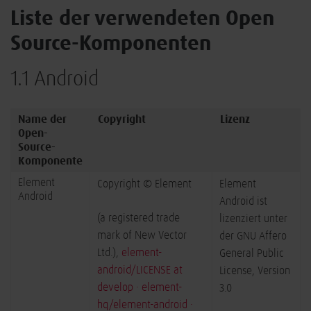
Liste der verwendeten Open
Source-Komponenten
1.1 Android
Name der
Copyright
Lizenz
Open-
Source-
Komponente
Element
Copyright © Element
Element
Android
Android ist
(a registered trade
lizenziert unter
mark of New Vector
der GNU Affero
Ltd.),
element-
General Public
android/LICENSE at
License, Version
develop · element-
3.0
hq/element-android ·