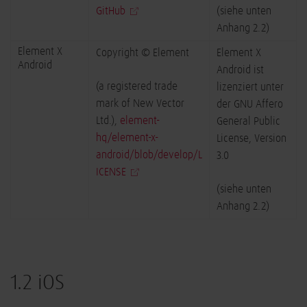
GitHub
(siehe unten
Anhang 2.2)
Element X
Copyright © Element
Element X
Android
Android ist
(a registered trade
lizenziert unter
mark of New Vector
der GNU Affero
Ltd.),
element-
General Public
hq/element-x-
License, Version
android/blob/develop/L
3.0
ICENSE
(siehe unten
Anhang 2.2)
1.2 iOS