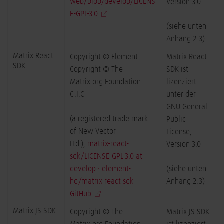
web/blob/develop/LICENS
Version 3.0
E-GPL-3.0
(siehe unten
Anhang 2.3)
Matrix React
Copyright © Element
Matrix React
SDK
Copyright © The
SDK ist
Matrix.org Foundation
lizenziert
C.I.C
unter der
GNU General
(a registered trade mark
Public
of New Vector
License,
Ltd.),
matrix-react-
Version 3.0
sdk/LICENSE-GPL-3.0 at
develop · element-
(siehe unten
hq/matrix-react-sdk ·
Anhang 2.3
)
GitHub
Matrix JS SDK
Copyright © The
Matrix JS SDK